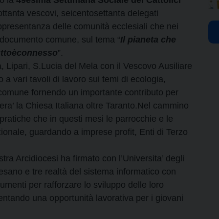
ottanta vescovi, seicentosettanta delegati
ppresentanza delle comunità ecclesiali che nei
un documento comune, sul tema “
Il pianeta che
Tuttoèconnesso
”.
, Lipari, S.Lucia del Mela con il Vescovo Ausiliare
a vari tavoli di lavoro sui temi di ecologia,
 comune fornendo un importante contributo per
tera’ la Chiesa Italiana oltre Taranto.Nel cammino
ratiche che in questi mesi le parrocchie e le
zionale, guardando a imprese profit, Enti di Terzo
tra Arcidiocesi ha firmato con l’Universita’ degli
cesano e tre realtà del sistema informatico con
rumenti per rafforzare lo sviluppo delle loro
entando una opportunità lavorativa per i giovani