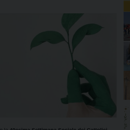
to la
49esima Settimana Sociale dei Cattolici