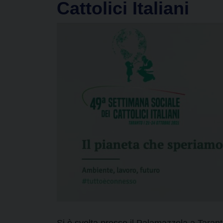
Cattolici Italiani
Si è svolta presso il Palamazzola a Taran