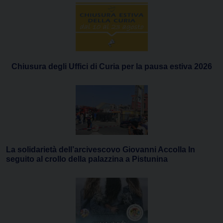
Chiusura degli Uffici di Curia per la pausa estiva 2026
La solidarietà dell’arcivescovo Giovanni Accolla In
seguito al crollo della palazzina a Pistunina