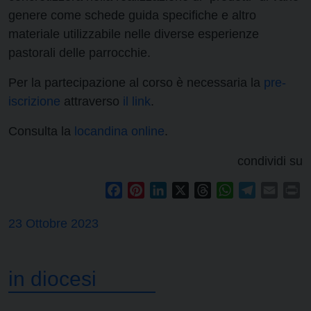
genere come schede guida specifiche e altro
materiale utilizzabile nelle diverse esperienze
pastorali delle parrocchie.
Per la partecipazione al corso è necessaria la
pre-
iscrizione
attraverso
il link
.
Consulta la
locandina online
.
condividi su
Facebook
Pinterest
LinkedIn
X
Threads
WhatsApp
Telegram
Email
Pr
23 Ottobre 2023
in diocesi