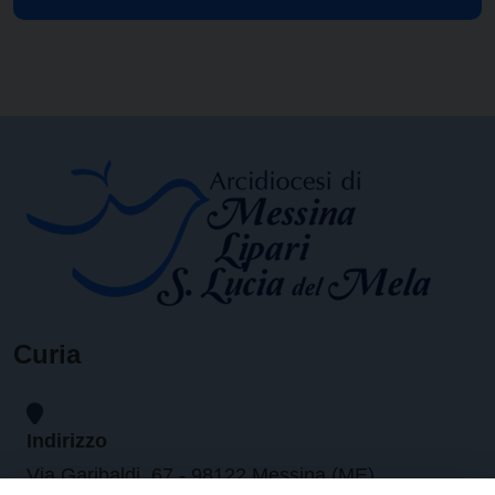
Curia
Indirizzo
Via Garibaldi, 67 - 98122 Messina (ME)