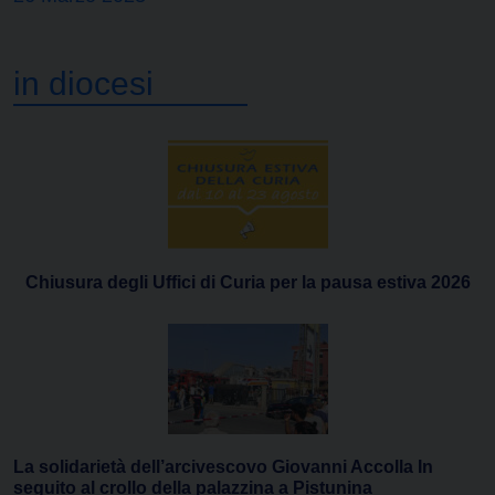
in diocesi
Chiusura degli Uffici di Curia per la pausa estiva 2026
La solidarietà dell’arcivescovo Giovanni Accolla In
seguito al crollo della palazzina a Pistunina