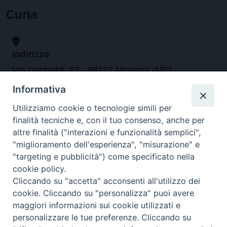
Curia
Indirizzo
Via Garibaldi, 67 - 98122 Messina (ME)
Informativa
Orari
Utilizziamo cookie o tecnologie simili per
finalità tecniche e, con il tuo consenso, anche per
da lunedi al venerdi dalle ore 9.30 alle 12.30
altre finalità ("interazioni e funzionalità semplici",
"miglioramento dell'esperienza", "misurazione" e
"targeting e pubblicità") come specificato nella
Contatti
cookie policy.
Cliccando su "accetta" acconsenti all'utilizzo dei
Tel. 090.6684111 - Fax. 090.6684206
cookie. Cliccando su "personalizza" puoi avere
arcivescovo.messina@tin.it
maggiori informazioni sui cookie utilizzati e
personalizzare le tue preferenze. Cliccando su
Canali social