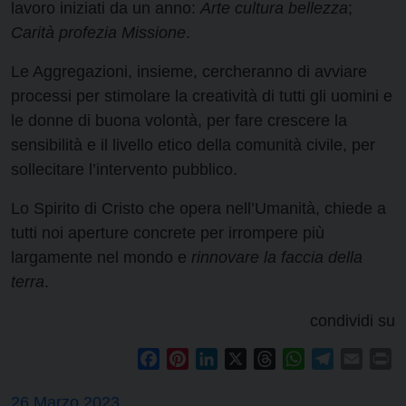
lavoro iniziati da un anno:
Arte cultura bellezza
;
Carità profezia Missione
.
Le Aggregazioni, insieme, cercheranno di avviare
processi per stimolare la creatività di tutti gli uomini e
le donne di buona volontà, per fare crescere la
sensibilità e il livello etico della comunità civile, per
sollecitare l’intervento pubblico.
Lo Spirito di Cristo che opera nell’Umanità, chiede a
tutti noi aperture concrete per irrompere più
largamente nel mondo e
rinnovare la faccia della
terra
.
condividi su
Facebook
Pinterest
LinkedIn
X
Threads
WhatsApp
Telegram
Email
Pr
26 Marzo 2023