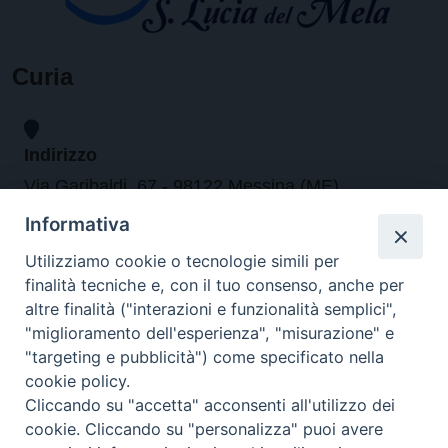
Curia
Indirizzo
Via Garibaldi, 67 - 98122 Messina (ME)
Informativa
Orari
Utilizziamo cookie o tecnologie simili per
finalità tecniche e, con il tuo consenso, anche per
da lunedi al venerdi dalle ore 9.30 alle 12.30
altre finalità ("interazioni e funzionalità semplici",
"miglioramento dell'esperienza", "misurazione" e
"targeting e pubblicità") come specificato nella
Contatti
cookie policy.
Cliccando su "accetta" acconsenti all'utilizzo dei
Tel. 090.6684111 - Fax. 090.6684206
cookie. Cliccando su "personalizza" puoi avere
arcivescovo.messina@tin.it