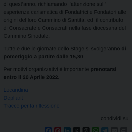
di quest’anno, richiamando l’attenzione sull’
esperienza carismatica di Fondatrici e Fondatori alle
origini del loro Cammino di Santità, ed il contributo
di Consacrate e Consacrati nella fase diocesana del
Cammino Sinodale.
Tutte e due le giornate dello Stage si svolgeranno
di
pomeriggio a partire dalle 15,30
.
Per motivi organizzativi è importante
prenotarsi
entro il 20 Aprile 2022.
Locandina
Depliant
Tracce per la riflessione
condividi su
Facebook
Pinterest
LinkedIn
X
Threads
WhatsApp
Telegram
Email
Pr