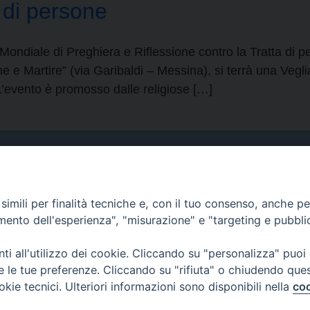
a di persone
ondiale di Preghiera e Riflessione contro la Tratta di pe
e e Martire” (via Garibaldi – Messina), si terrà una Vegl
 L’evento è promosso dalle religiose […]
Curia
imili per finalità tecniche e, con il tuo consenso, anche per 
Indirizzo
amento dell'esperienza", "misurazione" e "targeting e pubbli
Via Garibaldi, 67 - 98122
Messina (ME)
i all'utilizzo dei cookie. Cliccando su "personalizza" puoi
re le tue preferenze. Cliccando su "rifiuta" o chiudendo que
Orari
okie tecnici. Ulteriori informazioni sono disponibili nella
coo
da lunedi al venerdi dalle ore