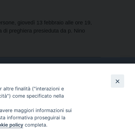
rsone, giovedì 13 febbraio alle ore 19,
ia di preghiera presieduta da p. Nino
altre finalità ("interazioni e
Contatti
cità") come specificato nella
Tel. 090.6684111 - Fax.
090.6684206
 avere maggiori informazioni sui
arcivescovo.messina@tin.it
sta informativa proseguirai la
kie policy
completa.
Canali social