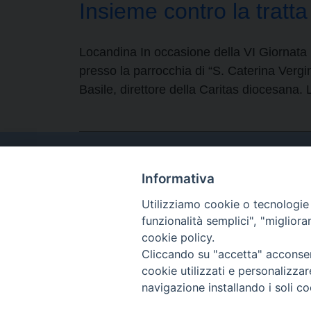
Insieme contro la tratt
Locandina In occasione della VI Giornata M
presso la parrocchia di “S. Caterina Vergin
Basile, direttore della Caritas diocesana.
Informativa
Utilizziamo cookie o tecnologie s
funzionalità semplici", "miglior
cookie policy.
Cliccando su "accetta" acconsent
cookie utilizzati e personalizza
navigazione installando i soli co