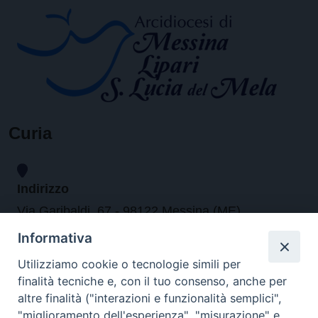
Curia
Indirizzo
Via Garibaldi, 67 - 98122 Messina (ME)
Informativa
Orari
Utilizziamo cookie o tecnologie simili per
finalità tecniche e, con il tuo consenso, anche per
da lunedi al venerdi dalle ore 9.30 alle 12.30
altre finalità ("interazioni e funzionalità semplici",
"miglioramento dell'esperienza", "misurazione" e