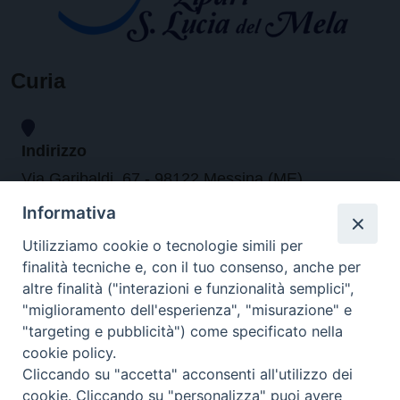
Curia
Indirizzo
Via Garibaldi, 67 - 98122 Messina (ME)
Informativa
Orari
Utilizziamo cookie o tecnologie simili per
finalità tecniche e, con il tuo consenso, anche per
da lunedi al venerdi dalle ore 9.30 alle 12.30
altre finalità ("interazioni e funzionalità semplici",
"miglioramento dell'esperienza", "misurazione" e
"targeting e pubblicità") come specificato nella
Contatti
cookie policy.
Cliccando su "accetta" acconsenti all'utilizzo dei
Tel. 090.6684111 - Fax. 090.6684206
cookie. Cliccando su "personalizza" puoi avere