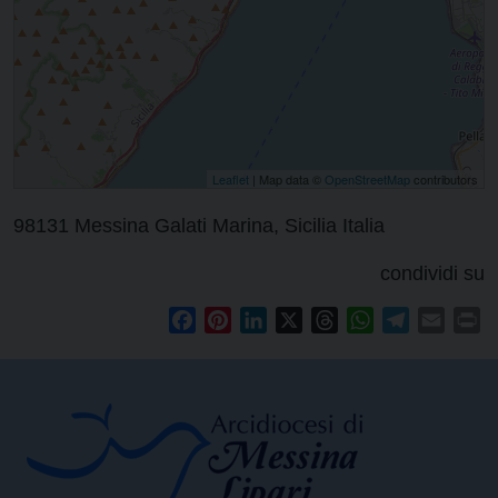
Leaflet
| Map data ©
OpenStreetMap
contributors
98131 Messina Galati Marina, Sicilia Italia
condividi su
Facebook
Pinterest
LinkedIn
X
Threads
WhatsApp
Telegram
Email
Pr