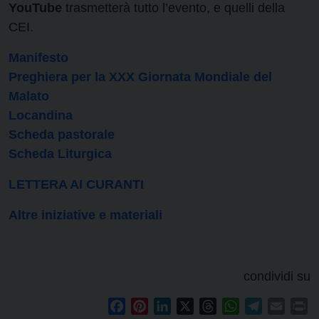
YouTube
trasmetterà tutto l’evento, e quelli della
CEI.
Manifesto
Preghiera per la XXX Giornata Mondiale del
Malato
Locandina
Scheda pastorale
Scheda Liturgica
LETTERA AI CURANTI
Altre iniziative e materiali
condividi su
Facebook
Pinterest
LinkedIn
X
Threads
WhatsApp
Telegram
Email
Pr