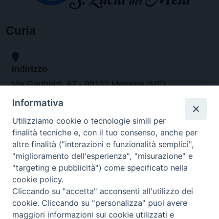
Curia
Indirizzo
Via Garibaldi, 67 - 98122 Messina (ME)
Informativa
Orari
Utilizziamo cookie o tecnologie simili per
finalità tecniche e, con il tuo consenso, anche per
da lunedi al venerdi dalle ore 9.30 alle 12.30
altre finalità ("interazioni e funzionalità semplici",
"miglioramento dell'esperienza", "misurazione" e
"targeting e pubblicità") come specificato nella
Contatti
cookie policy.
Cliccando su "accetta" acconsenti all'utilizzo dei
Tel. 090.6684111 - Fax. 090.6684206
cookie. Cliccando su "personalizza" puoi avere
arcivescovo.messina@tin.it
maggiori informazioni sui cookie utilizzati e