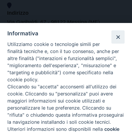
Indirizzo
Via Garibaldi, 67 - 98122 Messina (ME)
Informativa
Orari
Utilizziamo cookie o tecnologie simili per
finalità tecniche e, con il tuo consenso, anche per
da lunedi al venerdi dalle ore 9.30 alle 12.30
altre finalità ("interazioni e funzionalità semplici",
"miglioramento dell'esperienza", "misurazione" e
"targeting e pubblicità") come specificato nella
Contatti
cookie policy.
Cliccando su "accetta" acconsenti all'utilizzo dei
Tel. 090.6684111 - Fax. 090.6684206
cookie. Cliccando su "personalizza" puoi avere
arcivescovo.messina@tin.it
maggiori informazioni sui cookie utilizzati e
personalizzare le tue preferenze. Cliccando su
Canali social
"rifiuta" o chiudendo questa informativa proseguirai
la navigazione installando i soli cookie tecnici.
Ulteriori informazioni sono disponibili nella
cookie
Preferenze Cookie