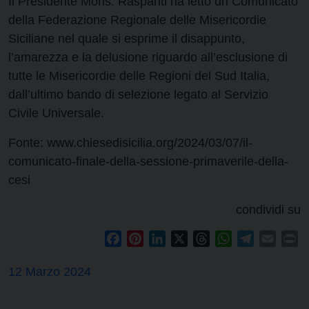
Il Presidente Mons. Raspanti ha letto un Comunicato
della Federazione Regionale delle Misericordie
Siciliane nel quale si esprime il disappunto,
l’amarezza e la delusione riguardo all’esclusione di
tutte le Misericordie delle Regioni del Sud Italia,
dall’ultimo bando di selezione legato al Servizio
Civile Universale.
Fonte: www.chiesedisicilia.org/2024/03/07/il-
comunicato-finale-della-sessione-primaverile-della-
cesi
condividi su
Facebook
Pinterest
LinkedIn
X
Threads
WhatsApp
Telegram
Email
Pr
12 Marzo 2024