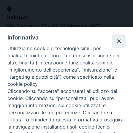
Indirizzo
Via Garibaldi, 67 - 98122 Messina (ME)
Informativa
Orari
Utilizziamo cookie o tecnologie simili per
finalità tecniche e, con il tuo consenso, anche per
da lunedi al venerdi dalle ore 9.30 alle 12.30
altre finalità ("interazioni e funzionalità semplici",
"miglioramento dell'esperienza", "misurazione" e
"targeting e pubblicità") come specificato nella
Contatti
cookie policy.
Cliccando su "accetta" acconsenti all'utilizzo dei
Tel. 090.6684111 - Fax. 090.6684206
cookie. Cliccando su "personalizza" puoi avere
arcivescovo.messina@tin.it
maggiori informazioni sui cookie utilizzati e
personalizzare le tue preferenze. Cliccando su
Canali social
"rifiuta" o chiudendo questa informativa proseguirai
la navigazione installando i soli cookie tecnici.