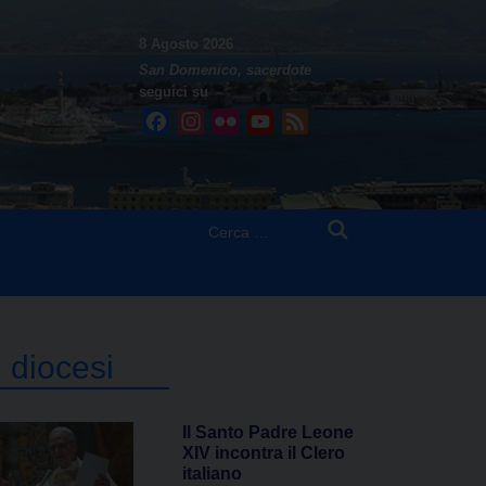
8 Agosto 2026
San Domenico, sacerdote
seguici su
Facebook
Instagram
Flickr
YouTube
Feed
Ricerca
per:
n diocesi
Il Santo Padre Leone
XIV incontra il Clero
italiano