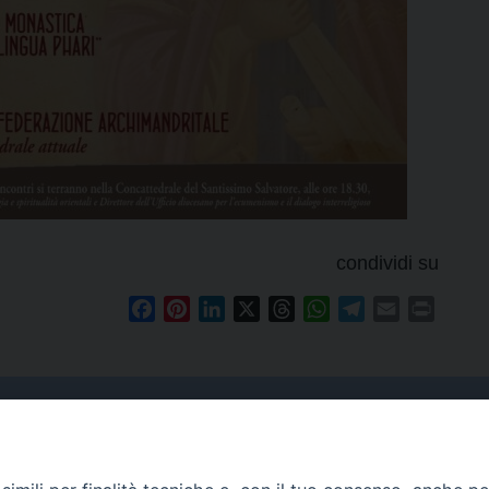
condividi su
Facebook
Pinterest
LinkedIn
X
Threads
WhatsApp
Telegram
Email
Print
Curia