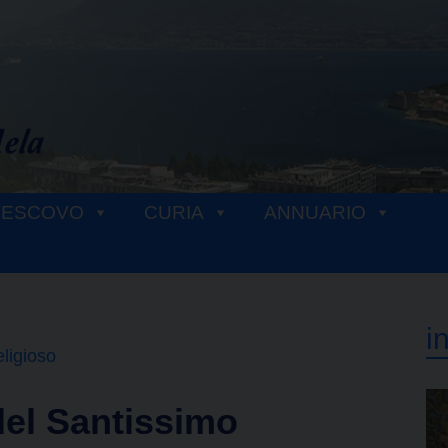
VESCOVO
CURIA
ANNUARIO
i
eligioso
del Santissimo