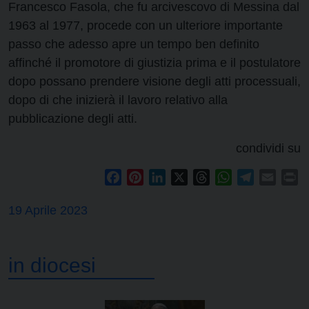
Francesco Fasola, che fu arcivescovo di Messina dal
1963 al 1977, procede con un ulteriore importante
passo che adesso apre un tempo ben definito
affinché il promotore di giustizia prima e il postulatore
dopo possano prendere visione degli atti processuali,
dopo di che inizierà il lavoro relativo alla
pubblicazione degli atti.
condividi su
Facebook
Pinterest
LinkedIn
X
Threads
WhatsApp
Telegram
Email
Pr
19 Aprile 2023
in diocesi