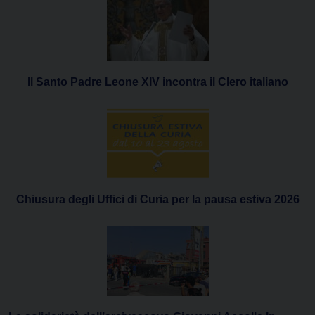
Il Santo Padre Leone XIV incontra il Clero italiano
Chiusura degli Uffici di Curia per la pausa estiva 2026