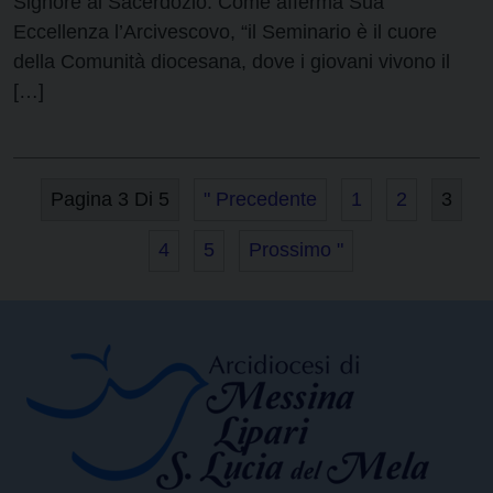
Signore al Sacerdozio. Come afferma Sua
Eccellenza l’Arcivescovo, “il Seminario è il cuore
della Comunità diocesana, dove i giovani vivono il
[…]
Pagina 3 Di 5
" Precedente
1
2
3
4
5
Prossimo "