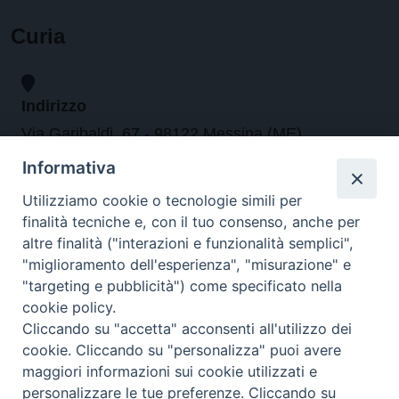
Curia
Indirizzo
Via Garibaldi, 67 - 98122 Messina (ME)
Informativa
Orari
Utilizziamo cookie o tecnologie simili per
finalità tecniche e, con il tuo consenso, anche per
da lunedi al venerdi dalle ore 9.30 alle 12.30
altre finalità ("interazioni e funzionalità semplici",
"miglioramento dell'esperienza", "misurazione" e
"targeting e pubblicità") come specificato nella
Contatti
cookie policy.
Cliccando su "accetta" acconsenti all'utilizzo dei
Tel. 090.6684111 - Fax. 090.6684206
cookie. Cliccando su "personalizza" puoi avere
arcivescovo.messina@tin.it
maggiori informazioni sui cookie utilizzati e
personalizzare le tue preferenze. Cliccando su