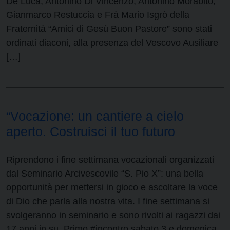
De Luca, Antonino Di Vincenzo, Antonino Morabito,
Gianmarco Restuccia e Frà Mario Isgrò della
Fraternità “Amici di Gesù Buon Pastore” sono stati
ordinati diaconi, alla presenza del Vescovo Ausiliare
[…]
“Vocazione: un cantiere a cielo
aperto. Costruisci il tuo futuro
Riprendono i fine settimana vocazionali organizzati
dal Seminario Arcivescovile “S. Pio X”: una bella
opportunità per mettersi in gioco e ascoltare la voce
di Dio che parla alla nostra vita. I fine settimana si
svolgeranno in seminario e sono rivolti ai ragazzi dai
17 anni in su. Primo #incontro sabato 3 e domenica