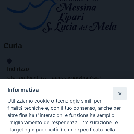
Curia
Indirizzo
Via Garibaldi, 67 - 98122 Messina (ME)
Informativa
Orari
Utilizziamo cookie o tecnologie simili per
finalità tecniche e, con il tuo consenso, anche per
da lunedi al venerdi dalle ore 9.30 alle 12.30
altre finalità ("interazioni e funzionalità semplici",
"miglioramento dell'esperienza", "misurazione" e
"targeting e pubblicità") come specificato nella
Contatti