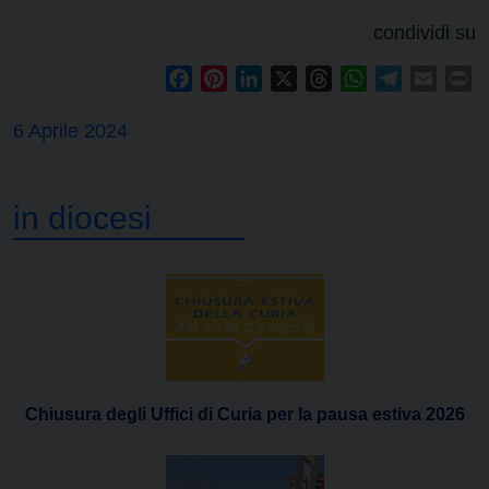
condividi su
Facebook
Pinterest
LinkedIn
X
Threads
WhatsApp
Telegram
Email
Pr
6 Aprile 2024
in diocesi
Chiusura degli Uffici di Curia per la pausa estiva 2026