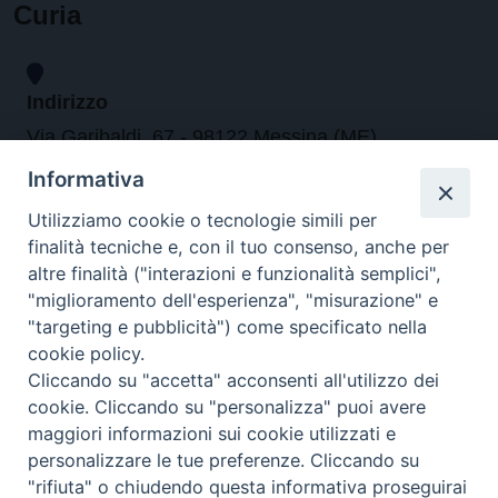
Curia
Indirizzo
Via Garibaldi, 67 - 98122 Messina (ME)
Informativa
Orari
Utilizziamo cookie o tecnologie simili per
finalità tecniche e, con il tuo consenso, anche per
da lunedi al venerdi dalle ore 9.30 alle 12.30
altre finalità ("interazioni e funzionalità semplici",
"miglioramento dell'esperienza", "misurazione" e
"targeting e pubblicità") come specificato nella
Contatti
cookie policy.
Cliccando su "accetta" acconsenti all'utilizzo dei
Tel. 090.6684111 - Fax. 090.6684206
cookie. Cliccando su "personalizza" puoi avere
arcivescovo.messina@tin.it
maggiori informazioni sui cookie utilizzati e
personalizzare le tue preferenze. Cliccando su
Canali social
"rifiuta" o chiudendo questa informativa proseguirai