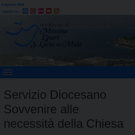
Skip
San Domenico, sacerdote
8 Agosto 2026
Facebook
Instagram
Flickr
YouTube
Feed
to
seguici su:
content
Servizio Diocesano
Sovvenire alle
necessità della Chiesa