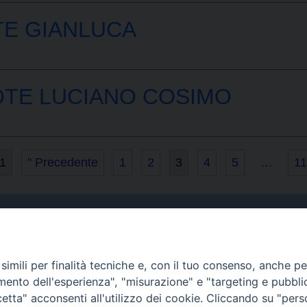
TE GIANLUCA
OTE LUCIANO COSIMO
11
" Precedente
1
2
3
4
5
…
11
Curia
imili per finalità tecniche e, con il tuo consenso, anche per 
Indirizzo
amento dell'esperienza", "misurazione" e "targeting e pubbli
Via Garibaldi, 67 - 98122
tta" acconsenti all'utilizzo dei cookie. Cliccando su "per
Messina (ME)