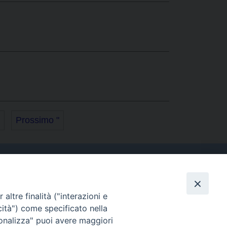
Prossimo "
altre finalità ("interazioni e
Contatti
cità") come specificato nella
Tel. 090.6684111 - Fax.
sonalizza" puoi avere maggiori
090.6684206