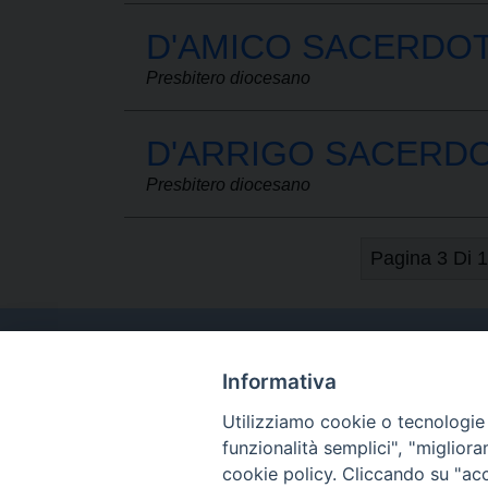
D'AMICO SACERDO
Presbitero diocesano
D'ARRIGO SACERD
Presbitero diocesano
Pagina 3 Di 
Informativa
Utilizziamo cookie o tecnologie s
funzionalità semplici", "miglior
cookie policy.
Cliccando su "acce