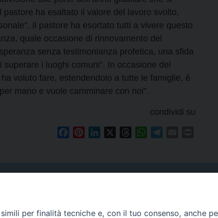
 pastore ha esaltato il valore del lavoro svolto,
sonale”. Il pastore ha esortato tutti a vivere questo
ranza, quale occasione di rinnovamento del
 speranza senza testimonianza profetica, una sfida
di superare i luoghi comuni”. In occasione del
ha voluto fare, estendendolo a tutte le famiglie, è
e per mano e vuole camminare con noi”.
condividi su
Facebook
Pinterest
LinkedIn
X
Threads
WhatsApp
Telegram
Email
Print
Curia
imili per finalità tecniche e, con il tuo consenso, anche per 
Indirizzo