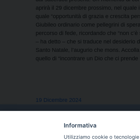
aprirà il 29 dicembre prossimo, nel quale il
quale “opportunità di grazia e crescita per
Giubileo ordinario come pellegrini di spe
percorso di fede, ricordando che “non c’è
– ha detto – che si traduce nel desiderio 
Santo Natale, l’augurio che mons. Accolla 
quello di “incontrare un Dio che ci prend
19 Dicembre 2024
Informativa
Utilizziamo cookie o tecnologie s