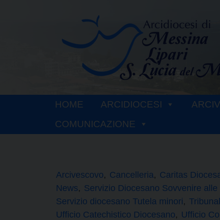
Skip
to
content
HOME
ARCIDIOCESI
ARCI
COMUNICAZIONE
Arcivescovo
Cancelleria
Caritas Dioces
News
Servizio Diocesano Sovvenire alle
Servizio diocesano Tutela minori
Tribuna
Ufficio Catechistico Diocesano
Ufficio C