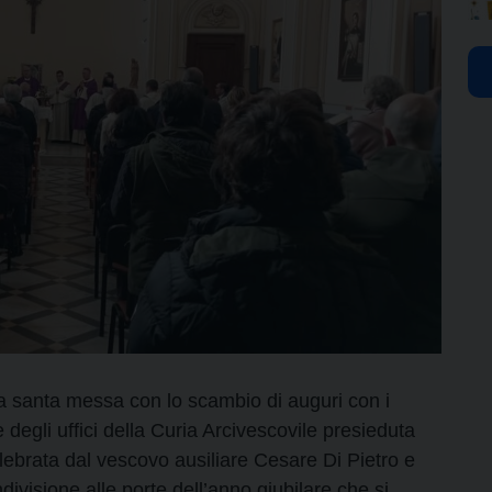
a santa messa con lo scambio di auguri con i
le degli uffici della Curia Arcivescovile presieduta
lebrata dal vescovo ausiliare Cesare Di Pietro e
ivisione alle porte dell’anno giubilare che si