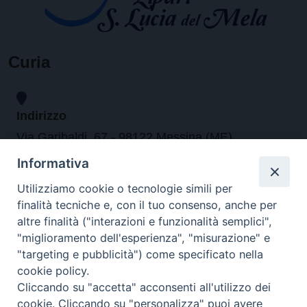
Curia
Indirizzo
Via Garibaldi, 67 - 98122 Messina (ME)
Informativa
Orari
Utilizziamo cookie o tecnologie simili per
finalità tecniche e, con il tuo consenso, anche per
da lunedi al venerdi dalle ore 9.30 alle 12.30
altre finalità ("interazioni e funzionalità semplici",
"miglioramento dell'esperienza", "misurazione" e
"targeting e pubblicità") come specificato nella
Contatti
cookie policy.
Cliccando su "accetta" acconsenti all'utilizzo dei
Tel. 090.6684111 - Fax. 090.6684206
cookie. Cliccando su "personalizza" puoi avere