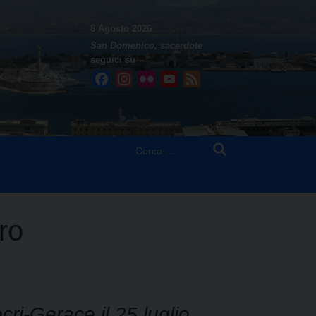
8 Agosto 2026
San Domenico, sacerdote
seguici su
Facebook
Instagram
Flickr
YouTube
Feed
Ricerca
per:
ro
cri-Gerace il 25 luglio