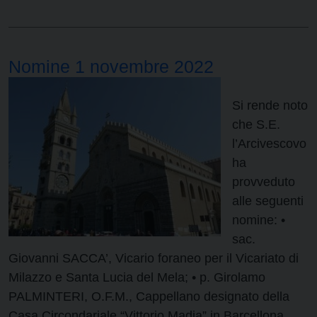
Nomine 1 novembre 2022
Si rende noto
che S.E.
l’Arcivescovo
ha
provveduto
alle seguenti
nomine: •
sac.
Giovanni SACCA’, Vicario foraneo per il Vicariato di
Milazzo e Santa Lucia del Mela; • p. Girolamo
PALMINTERI, O.F.M., Cappellano designato della
Casa Circondariale “Vittorio Madia” in Barcellona