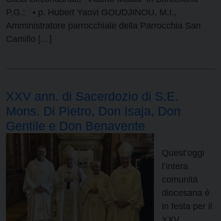
P.G.; • p. Hubert Yaovi GOUDJINOU, M.I.,
Amministratore parrocchiale della Parrocchia San
Camillo […]
XXV ann. di Sacerdozio di S.E.
Mons. Di Pietro, Don Isaja, Don
Gentile e Don Benavente
Quest’oggi
l’intera
comunità
diocesana è
in festa per il
XXV